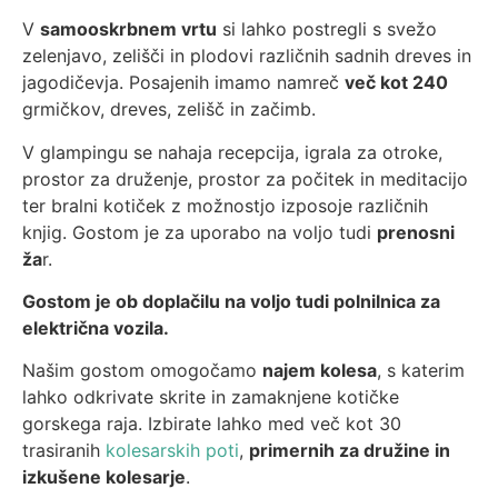
V
samooskrbnem vrtu
si lahko postregli s svežo
zelenjavo, zelišči in plodovi različnih sadnih dreves in
jagodičevja. Posajenih imamo namreč
več kot 240
grmičkov, dreves, zelišč in začimb.
V glampingu se nahaja recepcija, igrala za otroke,
prostor za druženje, prostor za počitek in meditacijo
ter bralni kotiček z možnostjo izposoje različnih
knjig. Gostom je za uporabo na voljo tudi
prenosni
ža
r.
Gostom je ob doplačilu na voljo tudi polnilnica za
električna vozila.
Našim gostom omogočamo
najem kolesa
, s katerim
lahko odkrivate skrite in zamaknjene kotičke
gorskega raja. Izbirate lahko med več kot 30
trasiranih
kolesarskih poti
,
primernih za družine in
izkušene kolesarje
.