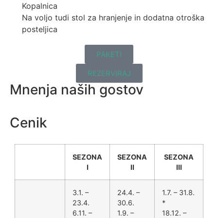
Kopalnica
Na voljo tudi stol za hranjenje in dodatna otroška
posteljica
PAKETI
REZERVIRAJ
Mnenja naših gostov
Cenik
SEZONA
SEZONA
SEZONA
I
II
III
3.1. –
24.4. –
1.7. – 31.8.
23.4.
30.6.
*
6.11. –
1.9. –
18.12. –