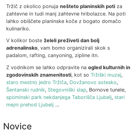
Tržič z okolico ponuja
nešteto planinskih poti
za
zahtevne in tudi manj zahtevne hribolazce. Na poti
lahko obiščete planinske koče z bogato domačo
kulinariko.
V kolikor boste
želeli preživeti dan bolj
adrenalinsko
, vam bomo organizirali skok s
padalom, rafting, canyoning, zipline itn.
Z vodnikom se lahko odpravite na
ogled kulturnih in
zgodovinskih znamenitosti
, kot so
Tržiški muzej
,
staro mestno jedro Tržiča
,
Dovžanovo sotesko
,
Šentanski rudnik
,
Stegovniški slap
, Bornove tunele,
spominski park nekdanjega Taborišča Ljubelj
,
stari
mejni prehod Ljubelj
…
Novice