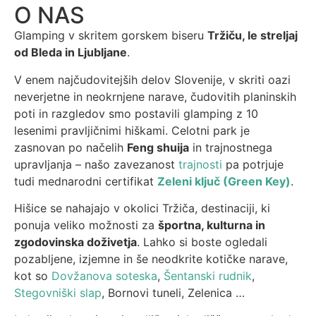
O NAS
Glamping v skritem gorskem biseru
Tržiču, le streljaj
od Bleda in Ljubljane
.
V enem najčudovitejših delov Slovenije, v skriti oazi
neverjetne in neokrnjene narave, čudovitih planinskih
poti in razgledov smo postavili glamping z 10
lesenimi pravljičnimi hiškami. Celotni park je
zasnovan po načelih
Feng shuija
in trajnostnega
upravljanja – našo zavezanost
trajnosti
pa potrjuje
tudi mednarodni certifikat
Zeleni ključ (Green Key)
.
Hišice se nahajajo v okolici Tržiča, destinaciji, ki
ponuja veliko možnosti za
športna, kulturna in
zgodovinska doživetja
. Lahko si boste ogledali
pozabljene, izjemne in še neodkrite kotičke narave,
kot so
Dovžanova soteska
,
Šentanski rudnik
,
Stegovniški slap
, Bornovi tuneli, Zelenica …