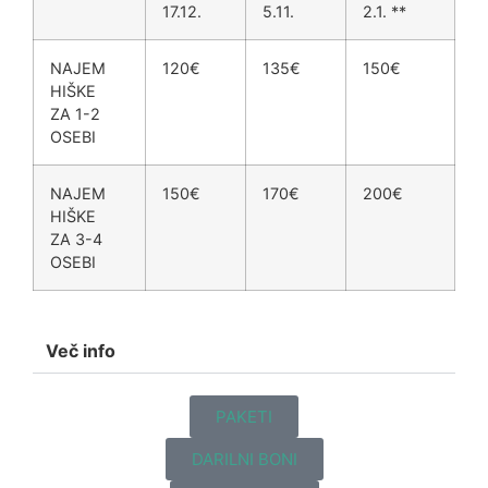
17.12.
5.11.
2.1. **
NAJEM
120€
135€
150€
HIŠKE
ZA 1-2
OSEBI
NAJEM
150€
170€
200€
HIŠKE
ZA 3-4
OSEBI
Več info
PAKETI
DARILNI BONI