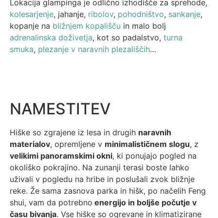
Lokacija glampinga je odlično izhodišče za sprehode,
kolesarjenje
, jahanje,
ribolov
,
pohodništvo
,
sankanje
,
kopanje na
bližnjem kopališču
in malo bolj
adrenalinska doživetja
, kot so padalstvo,
turna
smuka
,
plezanje v naravnih plezališčih
…
NAMESTITEV
Hiške so zgrajene iz lesa in drugih
naravnih
materialov
, opremljene v
minimalističnem slogu
, z
velikimi panoramskimi okni
, ki ponujajo pogled na
okoliško pokrajino. Na zunanji terasi boste lahko
uživali v pogledu na hribe in poslušali zvok bližnje
reke. Že sama zasnova parka in hišk, po načelih Feng
shui, vam da potrebno
energijo in boljše počutje v
času bivanja
. Vse hiške so ogrevane in klimatizirane