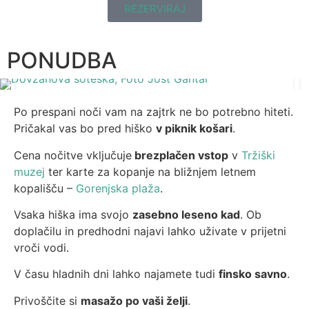
REZERVIRAJ
PONUDBA
Po prespani noči vam na zajtrk ne bo potrebno hiteti.
Pričakal vas bo pred hiško
v piknik košari
.
Cena nočitve vključuje
brezplačen vstop
v
Tržiški
muzej
ter karte za kopanje na bližnjem letnem
kopališču –
Gorenjska plaža
.
Vsaka hiška ima svojo
zasebno leseno kad
. Ob
doplačilu in predhodni najavi lahko uživate v prijetni
vroči vodi.
V času hladnih dni lahko najamete tudi
finsko savno
.
Privoščite si
masažo po vaši želji
.