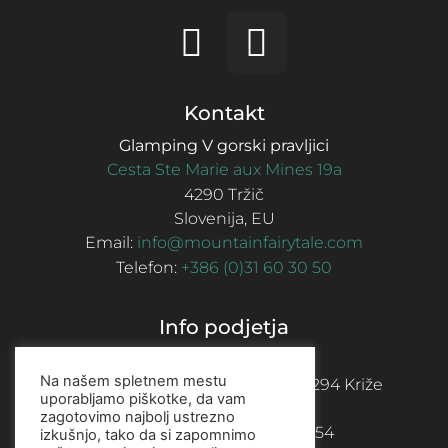
Kontakt
Glamping V gorski pravljici
Cesta Ste Marie aux Mines 19a
4290 Tržič
Slovenija, EU
Email:
info@mountainfairytale.com
Telefon:
+386 (0)31 60 30 50
Info podjetja
MAGNOCOR d.o.o.
Na našem spletnem mestu
Sedež: Senično 24A, Senično, 4294 Križe
uporabljamo piškotke, da vam
Telefon:
031 603050
zagotovimo najbolj ustrezno
Davčna številka SI: 16783654
izkušnjo, tako da si zapomnimo