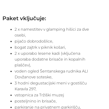
Paket vključuje:
2 x namestitev v glamping hišici za dve
osebi,
pijačo dobrodošlice,
bogat zajtrk v piknik košari,
2 x uporabo lesene kadi (vključena
uporaba dodatne brisače in kopalnih
plaščev),
voden ogled Šentanskega rudnika ALI
Dovžanove soteske,
3 hodni degustacijski meni v gostišču
Karavla 297,
vstopnica za Tržiški muzej
posteljnino in brisače,
parkiranje na privatnem parkirišču,